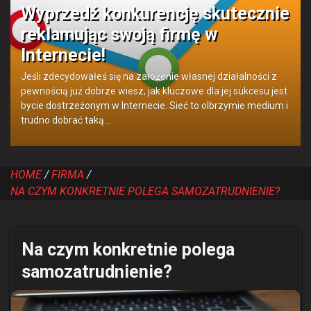
Wyprzedź konkurencję skutecznie
reklamując swoją firmę w
Internecie!
Jeśli zdecydowałeś się na założenie własnej działalności z
pewnością już dobrze wiesz, jak kluczowe dla jej sukcesu jest
bycie dostrzeżonym w Internecie. Sieć to olbrzymie medium i
trudno dobrać taką…
HOME
FIRMA
NA CZYM KONKRETNIE POLEGA SAMOZATRUDNIENIE?
Na czym konkretnie polega
samozatrudnienie?