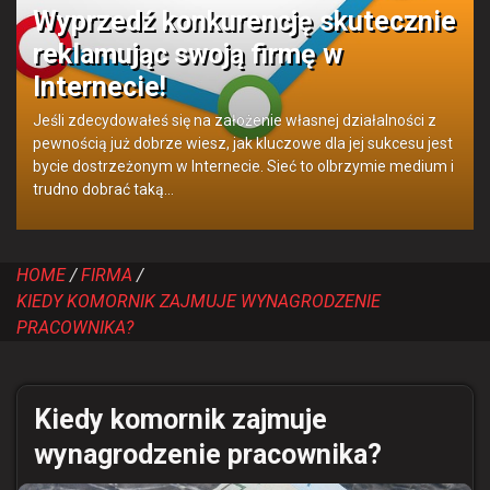
Wyprzedź konkurencję skutecznie
reklamując swoją firmę w
Internecie!
Jeśli zdecydowałeś się na założenie własnej działalności z
pewnością już dobrze wiesz, jak kluczowe dla jej sukcesu jest
bycie dostrzeżonym w Internecie. Sieć to olbrzymie medium i
trudno dobrać taką…
HOME
FIRMA
KIEDY KOMORNIK ZAJMUJE WYNAGRODZENIE
PRACOWNIKA?
Kiedy komornik zajmuje
wynagrodzenie pracownika?