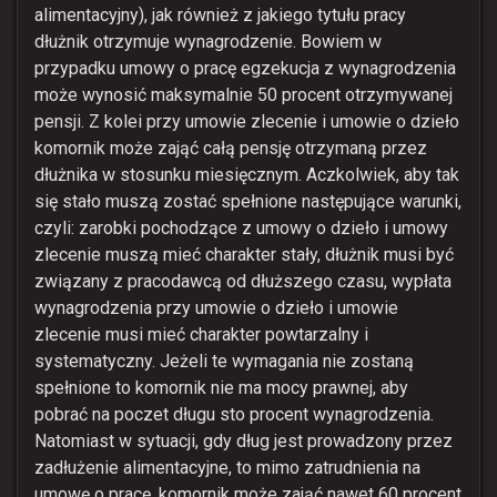
alimentacyjny), jak również z jakiego tytułu pracy
dłużnik otrzymuje wynagrodzenie. Bowiem w
przypadku umowy o pracę egzekucja z wynagrodzenia
może wynosić maksymalnie 50 procent otrzymywanej
pensji. Z kolei przy umowie zlecenie i umowie o dzieło
komornik może zająć całą pensję otrzymaną przez
dłużnika w stosunku miesięcznym. Aczkolwiek, aby tak
się stało muszą zostać spełnione następujące warunki,
czyli: zarobki pochodzące z umowy o dzieło i umowy
zlecenie muszą mieć charakter stały, dłużnik musi być
związany z pracodawcą od dłuższego czasu, wypłata
wynagrodzenia przy umowie o dzieło i umowie
zlecenie musi mieć charakter powtarzalny i
systematyczny. Jeżeli te wymagania nie zostaną
spełnione to komornik nie ma mocy prawnej, aby
pobrać na poczet długu sto procent wynagrodzenia.
Natomiast w sytuacji, gdy dług jest prowadzony przez
zadłużenie alimentacyjne, to mimo zatrudnienia na
umowę o pracę, komornik może zająć nawet 60 procent