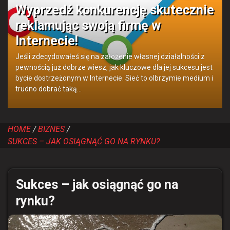
Wyprzedź konkurencję skutecznie
reklamując swoją firmę w
Internecie!
Jeśli zdecydowałeś się na założenie własnej działalności z
pewnością już dobrze wiesz, jak kluczowe dla jej sukcesu jest
bycie dostrzeżonym w Internecie. Sieć to olbrzymie medium i
trudno dobrać taką…
HOME
BIZNES
SUKCES – JAK OSIĄGNĄĆ GO NA RYNKU?
Sukces – jak osiągnąć go na
rynku?