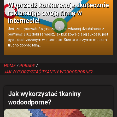
Wyprzedź konkurencję skutecznie
reklamując swoją firmę w
Internecie!
Jeśli zdecydowałeś się na założenie własnej działalności z
pewnością już dobrze wiesz, jak kluczowe dla jej sukcesu jest
bycie dostrzeżonym w Internecie. Sieć to olbrzymie medium i
trudno dobrać taką…
HOME
PORADY
JAK WYKORZYSTAĆ TKANINY WODOODPORNE?
Jak wykorzystać tkaniny
wodoodporne?