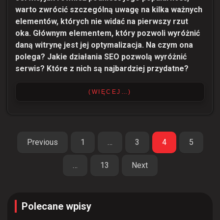
warto zwrócić szczególną uwagę na kilka ważnych
elementów, których nie widać na pierwszy rzut
oka. Głównym elementem, który pozwoli wyróżnić
daną witrynę jest jej optymalizacja. Na czym ona
polega? Jakie działania SEO pozwolą wyróżnić
serwis? Które z nich są najbardziej przydatne?
(WIĘCEJ…)
Stronicowanie
Previous
1
…
3
4
5
wpisów
…
13
Next
Polecane wpisy